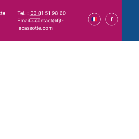
tte
Tel. : 03 81 51 98 60
Email : contact@fjt-
lacassotte.com